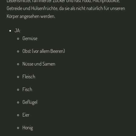
Lebensmittel, raffinierter Zucker und Fast Food, Milchprodukte,
Getreide und Hülsenfrüchte, da sie als nicht natürlich für unseren
Körper angesehen werden.
JA:
Gemüse
Obst (vor allem Beeren)
Nüsse und Samen
Fleisch
Fisch
Geflügel
Eier
Honig