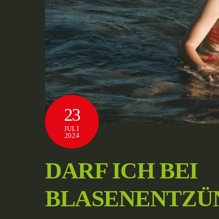
23
JULI
2024
DARF ICH BEI
BLASENENTZÜ