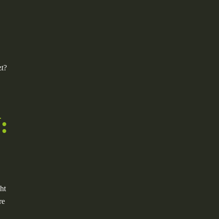
zt?
:
ht
re