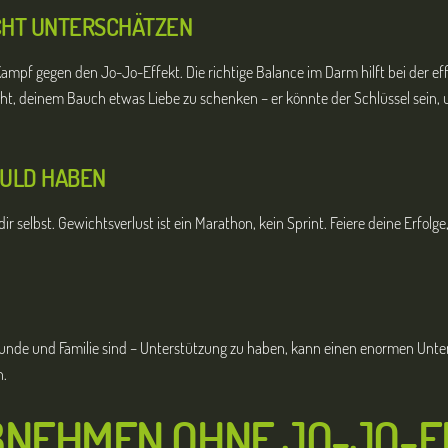
ICHT UNTERSCHÄTZEN
ampf gegen den Jo-Jo-Effekt. Die richtige Balance im Darm hilft bei der 
cht, deinem Bauch etwas Liebe zu schenken – er könnte der Schlüssel sein, 
DULD HABEN
 dir selbst. Gewichtsverlust ist ein Marathon, kein Sprint. Feiere deine Erfolg
unde und Familie sind – Unterstützung zu haben, kann einen enormen Unters
n.
ABNEHMEN OHNE JO-JO-E