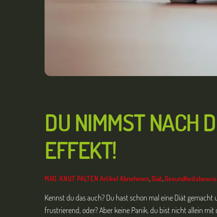
DU NIMMST NACH D
EFFEKT!
Artikel
Abnehmen
,
Diät
,
Gesundheitsbewus
MAG. KNUT PALTEN
Kennst du das auch? Du hast schon mal eine Diät gemacht un
frustrierend, oder? Aber keine Panik, du bist nicht allein mit