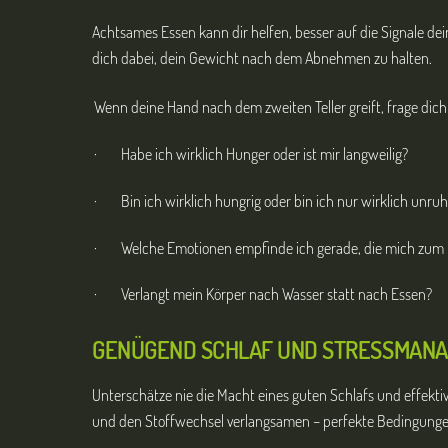
Achtsames Essen kann dir helfen, besser auf die Signale de
dich dabei, dein Gewicht nach dem Abnehmen zu halten.
Wenn deine Hand nach dem zweiten Teller greift, frage dich 
· Habe ich wirklich Hunger oder ist mir langweilig?
· Bin ich wirklich hungrig oder bin ich nur wirklich unru
· Welche Emotionen empfinde ich gerade, die mich zum 
· Verlangt mein Körper nach Wasser statt nach Essen?
GENÜGEND SCHLAF UND STRESSMAN
Unterschätze nie die Macht eines guten Schlafs und effek
und den Stoffwechsel verlangsamen – perfekte Bedingunge