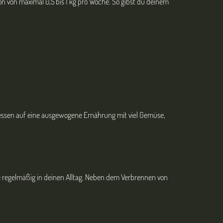
on von maximal 0,5 bis 1 kg pro Woche. So gibst du deinem
tdessen auf eine ausgewogene Ernährung mit viel Gemüse,
e regelmäßig in deinen Alltag. Neben dem Verbrennen von