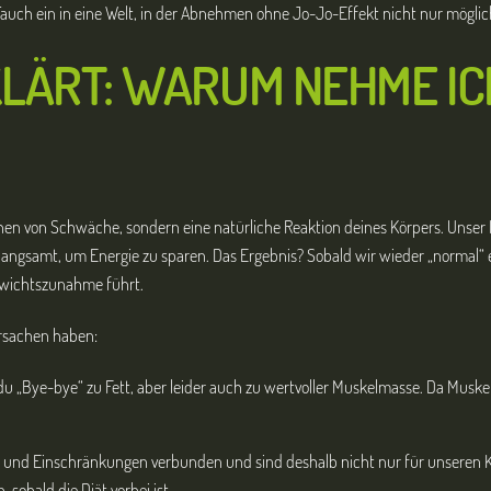
Tauch ein in eine Welt, in der Abnehmen ohne Jo-Jo-Effekt nicht nur möglic
LÄRT: WARUM NEHME ICH
hen von Schwäche, sondern eine natürliche Reaktion deines Körpers. Unser 
langsamt, um Energie zu sparen. Das Ergebnis? Sobald wir wieder „normal“ ess
ewichtszunahme führt.
rsachen haben:
 „Bye-bye“ zu Fett, aber leider auch zu wertvoller Muskelmasse. Da Muske
n und Einschränkungen verbunden und sind deshalb nicht nur für unseren Kö
sobald die Diät vorbei ist.