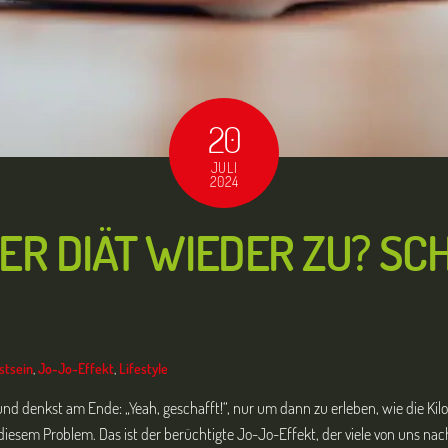
20
JULI
2024
ER DIÄT WIEDER ZU? SCH
stsein
,
Jo-Jo-Effekt
,
Lifestyle
d denkst am Ende: „Yeah, geschafft!“, nur um dann zu erleben, wie die Kilo
 diesem Problem. Das ist der berüchtigte Jo-Jo-Effekt, der viele von uns nach 