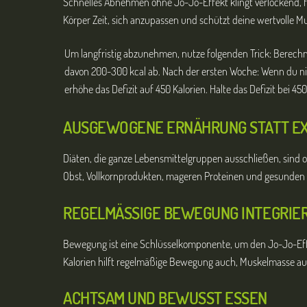
Schnelles Abnehmen ohne Jo-Jo-Effekt klingt verlockend, füh
Körper Zeit, sich anzupassen und schützt deine wertvolle M
Um langfristig abzunehmen, nutze folgenden Trick: Berechne
davon 200-300 kcal ab. Nach der ersten Woche: Wenn du ni
erhöhe das Defizit auf 450 Kalorien. Halte das Defizit bei 450
AUSGEWOGENE ERNÄHRUNG STATT E
Diäten, die ganze Lebensmittelgruppen ausschließen, sind 
Obst, Vollkornprodukten, mageren Proteinen und gesunden 
REGELMÄSSIGE BEWEGUNG INTEGRIER
Bewegung ist eine Schlüsselkomponente, um den Jo-Jo-Effek
Kalorien hilft regelmäßige Bewegung auch, Muskelmasse a
ACHTSAM UND BEWUSST ESSEN