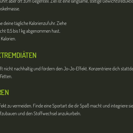
rt aber oft zum Gegenteil. Ziel ist eine langsame, stetige Gewichtsredukti
uskelmasse.
 deine tägliche Kalorienzufuhr. Ziehe
cht 0,5 bis 1 kg abgenommen hast,
 Kalorien.
XTREMDIÄTEN
oft nicht nachhaltig und fördern den Jo-Jo-Effekt. Konzentriere dich stat
Fetten.
EN
t zu vermeiden. Finde eine Sportart die dir Spaß macht und integriere si
ufzubauen und den Stoffwechsel anzukurbeln.