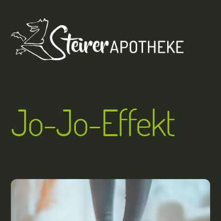
Skip
Men
to
content
Jo-Jo-Effekt