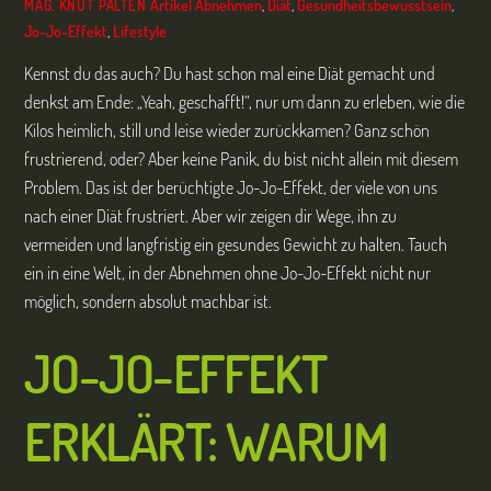
Artikel
Abnehmen
,
Diät
,
Gesundheitsbewusstsein
,
MAG. KNUT PALTEN
Jo-Jo-Effekt
,
Lifestyle
Kennst du das auch? Du hast schon mal eine Diät gemacht und
denkst am Ende: „Yeah, geschafft!“, nur um dann zu erleben, wie die
Kilos heimlich, still und leise wieder zurückkamen? Ganz schön
frustrierend, oder? Aber keine Panik, du bist nicht allein mit diesem
Problem. Das ist der berüchtigte Jo-Jo-Effekt, der viele von uns
nach einer Diät frustriert. Aber wir zeigen dir Wege, ihn zu
vermeiden und langfristig ein gesundes Gewicht zu halten. Tauch
ein in eine Welt, in der Abnehmen ohne Jo-Jo-Effekt nicht nur
möglich, sondern absolut machbar ist.
JO-JO-EFFEKT
ERKLÄRT: WARUM