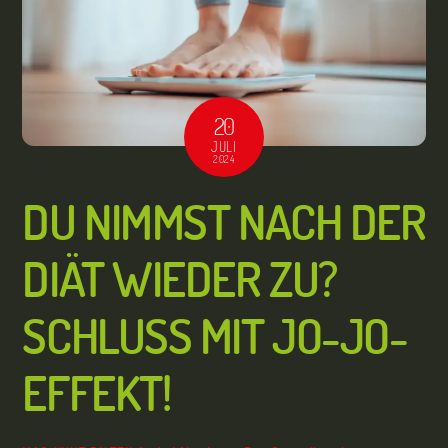
20
JULI
2024
DU NIMMST NACH DER
DIÄT WIEDER ZU?
SCHLUSS MIT JO-JO-
EFFEKT!