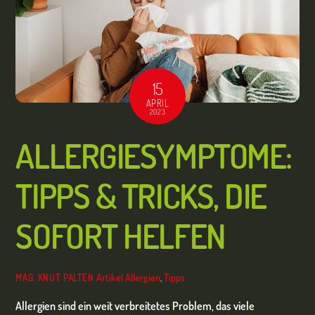
15
APRIL
2023
ALLERGIESYMPTOME:
TIPPS & TRICKS, DIE
SOFORT HELFEN
Artikel
Allergien
,
Tipps
MAG. KNUT PALTEN
Allergien sind ein weit verbreitetes Problem, das viele