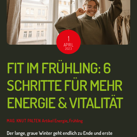
1
APRIL
2023
FIT IM FRÜHLING: 6
SCHRITTE FÜR MEHR
ENERGIE & VITALITÄT
Artikel
Energie
,
Frühling
MAG. KNUT PALTEN
Der lange, graue Winter geht endlich zu Ende und erste