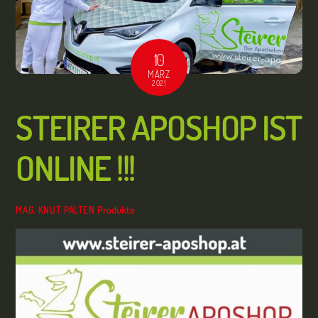
10
MÄRZ
2021
STEIRER APOSHOP IST
ONLINE !!!
Produkte
MAG. KNUT PALTEN