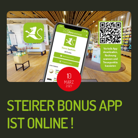
10
MÄRZ
2021
STEIRER BONUS APP
IST ONLINE !