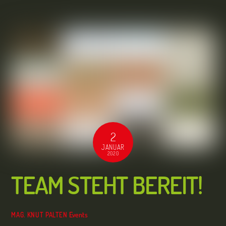
2
JANUAR
2020
TEAM STEHT BEREIT!
Events
MAG. KNUT PALTEN