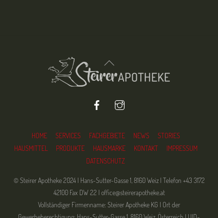
Back
To
Top
Facebook
Instagram
HOME
SERVICES
FACHGEBIETE
NEWS
STORIES
HAUSMITTEL
PRODUKTE
HAUSMARKE
KONTAKT
IMPRESSUM
DATENSCHUTZ
© Steirer Apotheke 2024 | Hans-Sutter-Gasse 1, 8160 Weiz | Telefon +43 3172
42100 Fax DW 22 | office@steirerapotheke.at
Vollständiger Firmenname: Steirer Apotheke KG | Ort der
Gewerbeberechtigung: Hans-Sutter-Gasse 1, 8160 Weiz, Österreich | UID-